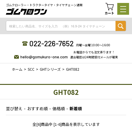
ゴムクローラー・トラクタータイヤ・タイヤチェーン通販
カート
022-226-7652
月曜〜金曜 10:00〜16:00
お電話からでも注文承ります！
hello@gomukuro-one.com
適合確認は24時間受付メールが確実
ホーム
SCC
GHTシリーズ
GHT082
GHT082
並び替え
おすすめ順
価格順
新着順
全[6]商品中 [1-6]商品を表示しています