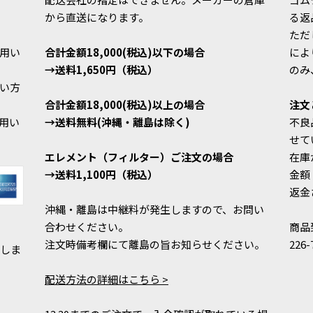
から直送になります。
る返
ただ
利用い
合計金額18,000(税込)以下の場合
によ
→送料1,650円（税込）
のみ
い方
合計金額18,000(税込)以上の場合
注文
用い
→送料無料(沖縄・離島は除く)
不良
せて
エレメント（フィルター）ご注文の場合
在庫
→送料1,100円（税込）
金額
返金
沖縄・離島は中継料が発生しますので、お問い
合わせください。
商品
注文時備考欄にて離島の旨お知らせください。
22
いしま
配送方法の詳細はこちら >