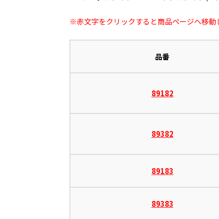
※赤文字をクリックすると商品ページへ移動
品番
89182
89382
89183
89383