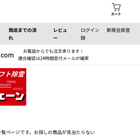
カート
発送までの流
レビュ
ログイン
新規会員登
れ
ー
録
お電話からでも注文承ります！
.com
適合確認は24時間受付メールが確実
一覧ページです。お探しの商品が見当たらない