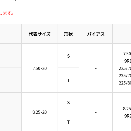
します。
代表サイズ
形状
バイアス
7.5
S
9R1
7.50-20
-
225/7
235/7
T
225/8
S
8.2
8.25-20
-
9R2
T