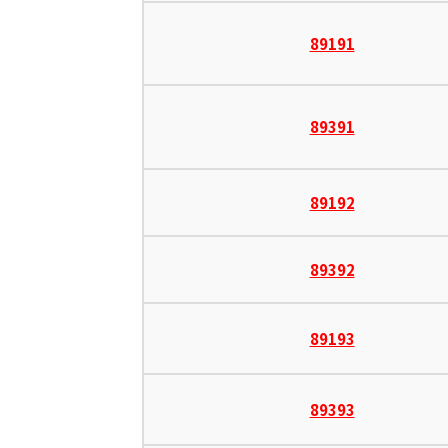
89191
89391
89192
89392
89193
89393