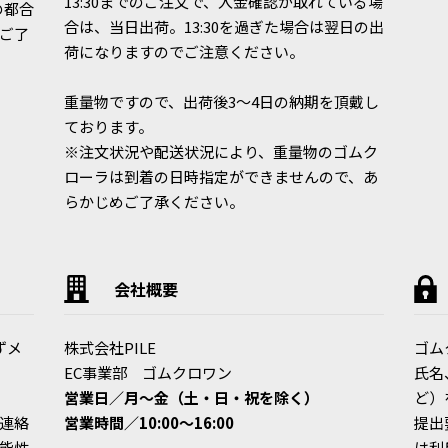
13:30までのご注文で、入金確認が取れている場
の都合
合は、当日出荷。13:30を過ぎた場合は翌日の出
ご了
荷になりますのでご注意ください。
重量物ですので、出荷後3～4日の納期を頂戴し
ております。
※注文状況や配送状況により、重量物のゴムク
ローラは到着の日時指定ができませんので、あ
らかじめご了承ください。
会社概要
ずメ
株式会社PILE
ゴム
EC事業部 ゴムクロワン
氏名
営業日／月〜金（土・日・祝を除く）
ど）
連絡
営業時間／10:00〜16:00
提出
能性
は利