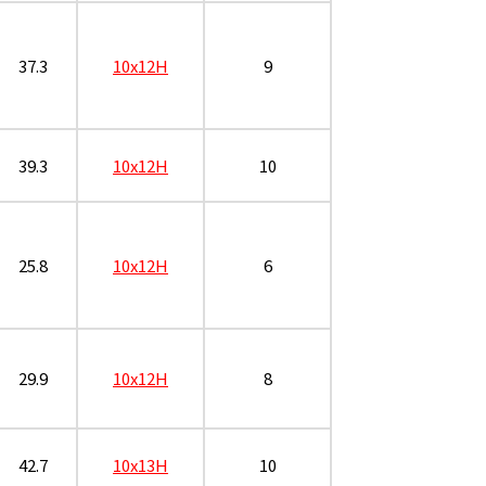
37.3
10x12H
9
39.3
10x12H
10
25.8
10x12H
6
29.9
10x12H
8
42.7
10x13H
10