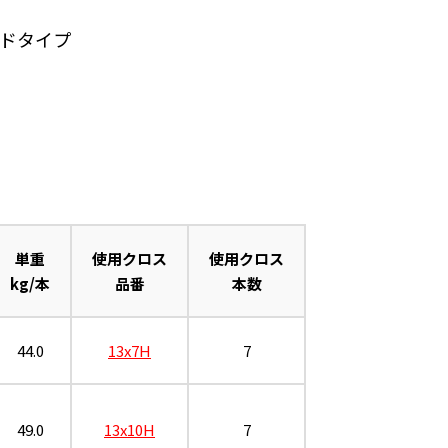
ドタイプ
単重
使用クロス
使用クロス
kg/本
品番
本数
44.0
13x7H
7
49.0
13x10H
7