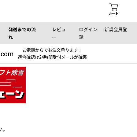
カート
発送までの流
レビュ
ログイン
新規会員登
れ
ー
録
お電話からでも注文承ります！
.com
適合確認は24時間受付メールが確実
い。