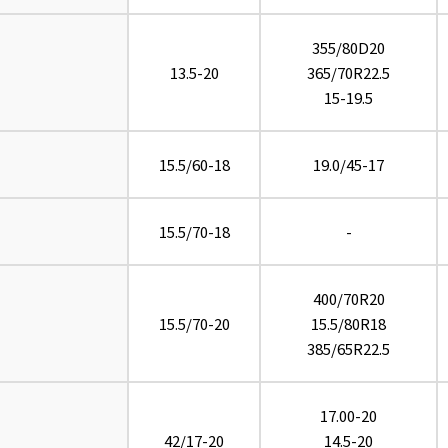
355/80D20
13.5-20
365/70R22.5
15-19.5
15.5/60-18
19.0/45-17
15.5/70-18
-
400/70R20
15.5/70-20
15.5/80R18
385/65R22.5
17.00-20
42/17-20
14.5-20