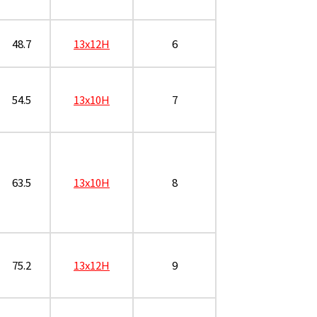
48.7
13x12H
6
54.5
13x10H
7
63.5
13x10H
8
75.2
13x12H
9