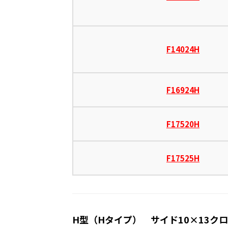
F14024H
F16924H
F17520H
F17525H
H型（Hタイプ） サイド10×13ク