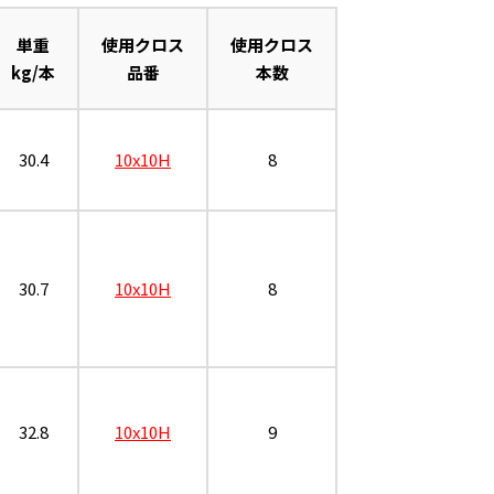
単重
使用クロス
使用クロス
kg/本
品番
本数
30.4
10x10H
8
30.7
10x10H
8
32.8
10x10H
9