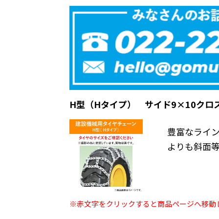
H型（Hタイプ） サイド9×10クロ
豊富なライ
よりも斜面
※赤文字をクリックすると商品ページへ移動