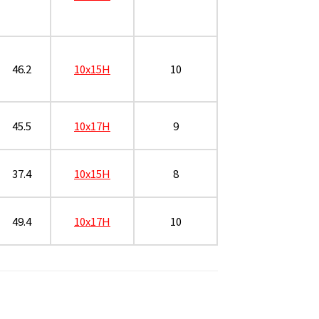
46.2
10x15H
10
45.5
10x17H
9
37.4
10x15H
8
49.4
10x17H
10