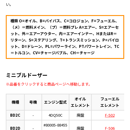
い。
種類 O=オイル、B=バイパス、C=コロジョン、F=フューエル、
（メ）＝燃料メイン、（プ）＝燃料プレ A=エアー、S=エアーセ
ット、外＝エアーアウター、内＝エアーインナー、HまたはR＝
リターン、S=ステアリング、T=トランスミッション、P=パイロ
ット、D=ドレーン、PL=パワーライン、PTパワートレイン、TC
＝トルコン、CV=チャージバブル、CH＝チャージ
ミニブルドーザー
※品番をクリックすると商品ページへ移動します。
オイル
フューエル
機種
号機
エンジン型式
エレメント
エレメント
BD2C
-
4DQ50C
廃盤
F-502
#80005-88455
BD2D
-
廃盤
F-506