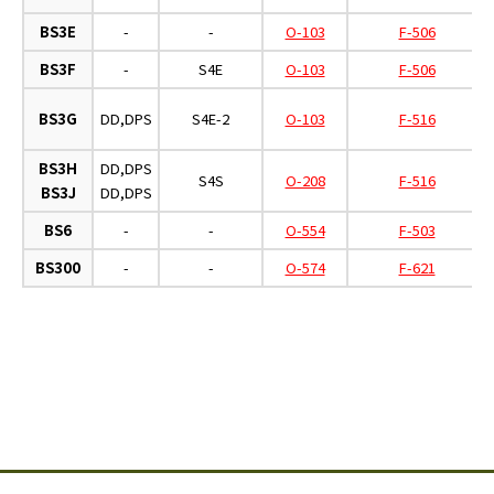
BS3E
-
-
O-103
F-506
BS3F
-
S4E
O-103
F-506
BS3G
DD,DPS
S4E-2
O-103
F-516
BS3H
DD,DPS
S4S
O-208
F-516
BS3J
DD,DPS
BS6
-
-
O-554
F-503
BS300
-
-
O-574
F-621