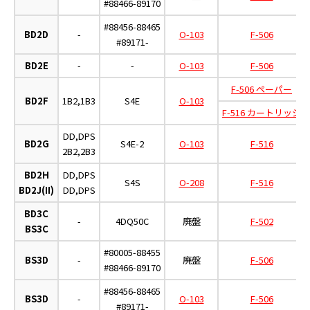
#88466-89170
#88456-88465
BD2D
-
O-103
F-506
#89171-
BD2E
-
-
O-103
F-506
F-506 ペーパー
BD2F
1B2,1B3
S4E
O-103
F-516 カートリッジ
DD,DPS
BD2G
S4E-2
O-103
F-516
2B2,2B3
BD2H
DD,DPS
S4S
O-208
F-516
BD2J(II)
DD,DPS
BD3C
-
4DQ50C
廃盤
F-502
BS3C
#80005-88455
BS3D
-
廃盤
F-506
#88466-89170
#88456-88465
BS3D
-
O-103
F-506
#89171-