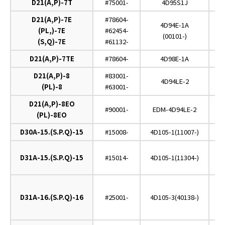
D21(A,P)-7T
#75001-
4D95S1J
D21(A,P)-7E
#78604-
4D94E-1A
(PL,)-7E
#62454-
(00101-)
(S,Q)-7E
#61132-
D21(A,P)-7TE
#78604-
4D98E-1A
D21(A,P)-8
#83001-
4D94LE-2
(PL)-8
#63001-
D21(A,P)-8EO
#90001-
EDM-4D94LE-2
(PL)-8EO
D30A-15.(S.P.Q)-15
#15008-
4D105-1(11007-)
O
D31A-15.(S.P.Q)-15
#15014-
4D105-1(11304-)
O
D31A-16.(S.P.Q)-16
#25001-
4D105-3(40138-)
O