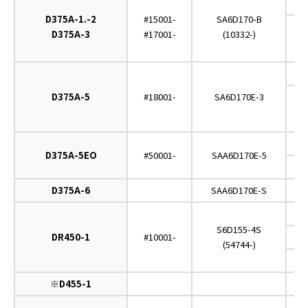
O
D375A-1.-2
#15001-
SA6D170-B
D375A-3
#17001-
(10332-)
O
D375A-5
#18001-
SA6D170E-3
O
D375A-5EO
#50001-
SAA6D170E-5
D375A-6
SAA6D170E-S
O
S6D155-4S
DR450-1
#10001-
(54744-)
C
※D455-1
O