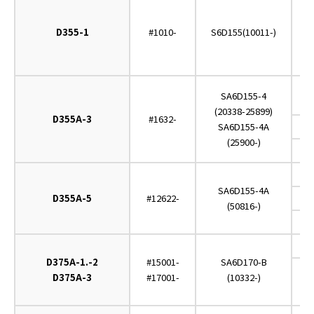
D355-1
#1010-
S6D155(10011-)
O
O
SA6D155-4
(
(20338-25899)
D355A-3
#1632-
SA6D155-4A
(25900-)
C
O
SA6D155-4A
D355A-5
#12622-
(50816-)
C
O
D375A-1.-2
#15001-
SA6D170-B
D375A-3
#17001-
(10332-)