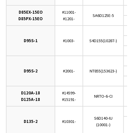
D85EX-15EO
#11001-
SA6D125E-5
D85PX-15EO
#1201-
D95S-1
#1003-
S4D155(10287-)
D95S-2
#2001-
NT855(153623-)
D120A-18
#14599-
NRTO-6-CI
D125A-18
#15191-
S6D140-IU
D135-2
#10301-
(10001-)