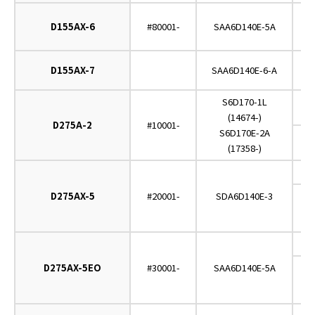
D155AX-6
#80001-
SAA6D140E-5A
D155AX-7
SAA6D140E-6-A
S6D170-1L
O
(14674-)
D275A-2
#10001-
S6D170E-2A
(17358-)
D275AX-5
#20001-
SDA6D140E-3
O
D275AX-5EO
#30001-
SAA6D140E-5A