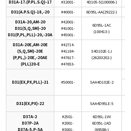
D31A-17.(P.PL.S.Q)-17
#32001-
4D105-5(100006-)
D31(A.P.S.Q)-18,-20
#40001-
6D95L-AA(29222-)
D31A-20,AM-20
#42001-
6D95L-1AC
D31(S,Q,SM)-20
#41001-
(100413-)
D31(P,PL,PLL)-20,-20A
#45001-
D31A-20E,AM-20E
#42714-
(S,Q,SM)-20E
#41184-
S4D102E-1J
(P,PL,)-20E,-20AE
#47617-
(26203202-)
(PLL)20-E
#47653-
D31(EX,PX,PLL)-21
#50001-
SAA4D102E-2
D31(EX,PX)-22
SAA4D95LE-5
D37A-2
#2501-
6D95L-1VV
D37P-2A
#2001-
6D95L-1AD
D37A-5,P-5A
#3001-
(69586-)