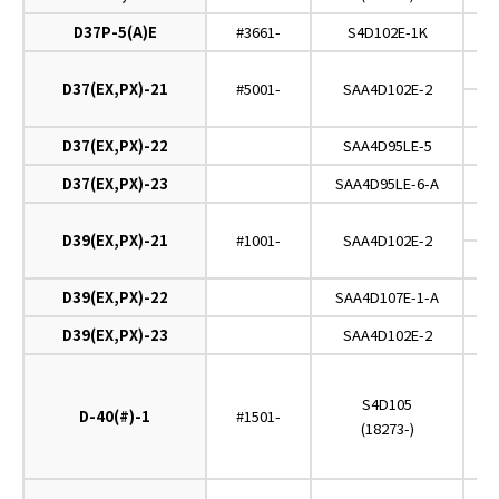
D37P-5(A)E
#3661-
S4D102E-1K
D37(EX,PX)-21
#5001-
SAA4D102E-2
D37(EX,PX)-22
SAA4D95LE-5
D37(EX,PX)-23
SAA4D95LE-6-A
D39(EX,PX)-21
#1001-
SAA4D102E-2
D39(EX,PX)-22
SAA4D107E-1-A
D39(EX,PX)-23
SAA4D102E-2
S4D105
D-40(#)-1
#1501-
O
(18273-)