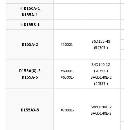
※D150A-1
D155A-1
※D155S-1
O
S6D155-4S
D155A-2
#50001-
(52707-)
C
S4D140-1Z
D155A(X)-3
#60001-
(20754-)
D155A-5
#65001-
SA6D140E-2
(22537-)
SA6D140E-2
D155AX-5
#70001-
SA6D140E-3