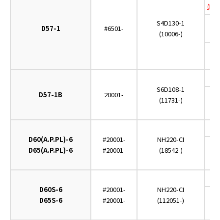
(EG
S4D130-1
D57-1
#6501-
(10006-)
(
(
S6D108-1
D57-1B
20001-
(11731-)
D60(A.P.PL)-6
#20001-
NH220-CI
D65(A.P.PL)-6
#20001-
(18542-)
(
D60S-6
#20001-
NH220-CI
D65S-6
#20001-
(112051-)