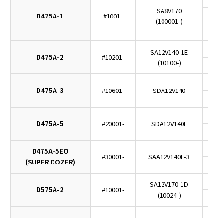
SA8V170
D475A-1
#1001-
(100001-)
C
O
SA12V140-1E
D475A-2
#10201-
(10100-)
C
O
D475A-3
#10601-
SDA12V140
C
O
D475A-5
#20001-
SDA12V140E
C
O
D475A-5EO
#30001-
SAA12V140E-3
(SUPER DOZER)
C
O
SA12V170-1D
D575A-2
#10001-
(10024-)
O
O