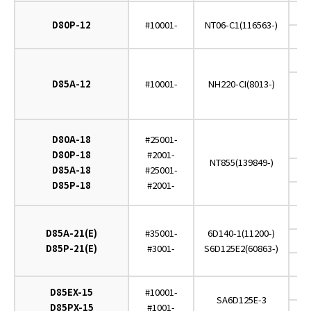
D80P-12
#10001-
NT06-C1(116563-)
D85A-12
#10001-
NH220-CI(8013-)
(
D80A-18
#25001-
D80P-18
#2001-
NT855(139849-)
D85A-18
#25001-
D85P-18
#2001-
D85A-21(E)
#35001-
6D140-1(11200-)
D85P-21(E)
#3001-
S6D125E2(60863-)
D85EX-15
#10001-
SA6D125E-3
D85PX-15
#1001-