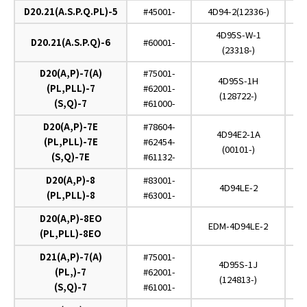
D20.21(A.S.P.Q.PL)-5
#45001-
4D94-2(12336-)
4D95S-W-1
D20.21(A.S.P.Q)-6
#60001-
(23318-)
D20(A,P)-7(A)
#75001-
4D95S-1H
(PL,PLL)-7
#62001-
(128722-)
(S,Q)-7
#61000-
D20(A,P)-7E
#78604-
4D94E2-1A
(PL,PLL)-7E
#62454-
(00101-)
(S,Q)-7E
#61132-
D20(A,P)-8
#83001-
4D94LE-2
(PL,PLL)-8
#63001-
D20(A,P)-8EO
EDM-4D94LE-2
(PL,PLL)-8EO
D21(A,P)-7(A)
#75001-
4D95S-1J
(PL,)-7
#62001-
(124813-)
(S,Q)-7
#61001-