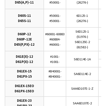
D65(A,P)-11
#50001-
(26276-)
D60S-11
#50001-
6D125-1
D65S-11
#50001-
(26276-)
S6D125-1
D60P-12
#60001-60883
(51976-)
D60P-12E
#60884-
S6D125E-2
D65(P,PX)-12
#60001-
(61582-)
D61E(X)-12
#1001-
S6D114E-1A
D61P(X)-12
#1001-
D61EX-15
#B40001-
SA6D114E-2
D61PX-15
#B40001-
D61EX-15EO
SAA6D107E-1-Z
D61PX-15EO
D61EX-23
SAA6D107E-2
D61PX-23