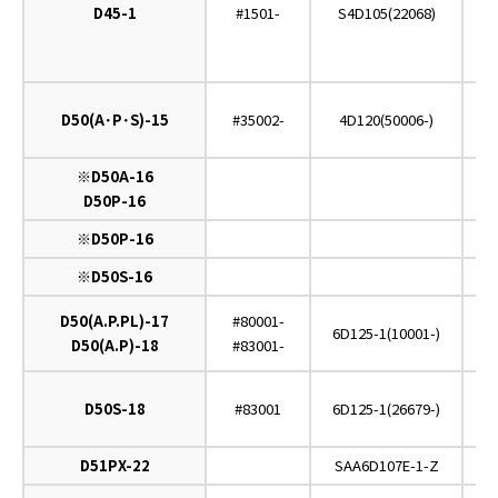
D45-1
#1501-
S4D105(22068)
O
D50(A･P･S)-15
#35002-
4D120(50006-)
※D50A-16
D50P-16
※D50P-16
※D50S-16
D50(A.P.PL)-17
#80001-
6D125-1(10001-)
D50(A.P)-18
#83001-
D50S-18
#83001
6D125-1(26679-)
D51PX-22
SAA6D107E-1-Z