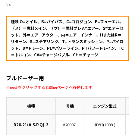
い。
種類 O=オイル、B=バイパス、C=コロジョン、F=フューエル、
（メ）＝燃料メイン、（プ）＝燃料プレ A=エアー、S=エアーセ
ット、外＝エアーアウター、内＝エアーインナー、HまたはR＝
リターン、S=ステアリング、T=トランスミッション、P=パイロ
ット、D=ドレーン、PL=パワーライン、PTパワートレイン、TC
＝トルコン、CV=チャージバブル、CH＝チャージ
ブルドーザー用
※品番をクリックすると商品ページへ移動します。
機種
号機
エンジン型式
D20.21(A.S.P.Q)-3
#20007-
4D92(1008-)