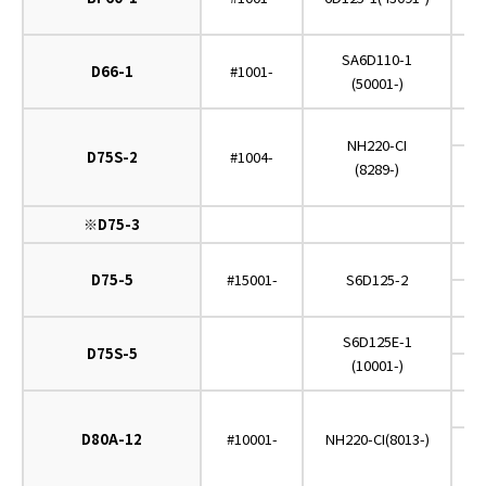
SA6D110-1
D66-1
#1001-
(50001-)
NH220-CI
D75S-2
#1004-
(8289-)
(
※D75-3
D75-5
#15001-
S6D125-2
S6D125E-1
D75S-5
(10001-)
D80A-12
#10001-
NH220-CI(8013-)
(