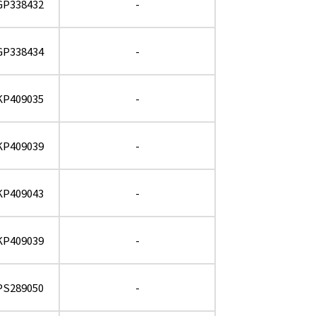
GP338432
-
GP338434
-
KP409035
-
KP409039
-
KP409043
-
KP409039
-
PS289050
-