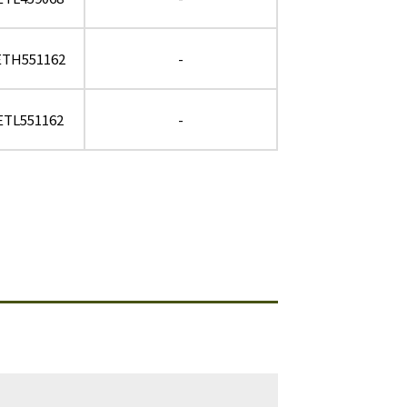
ETH551162
-
ETL551162
-