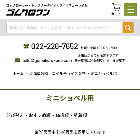
ゴムクローラー・トラクタータイヤ・タイヤチェーン通販
カート
022-226-7652
月曜〜金曜 10:00〜16:00
お電話からでも注文承ります！
hello@gomukuro-one.com
適合確認は24時間受付メールが確実
ホーム
北海道製鎖 コイルチョイス X型
ミニショベル用
ミニショベル用
並び替え
おすすめ順
価格順
新着順
全[5]商品中 [1-5]商品を表示しています