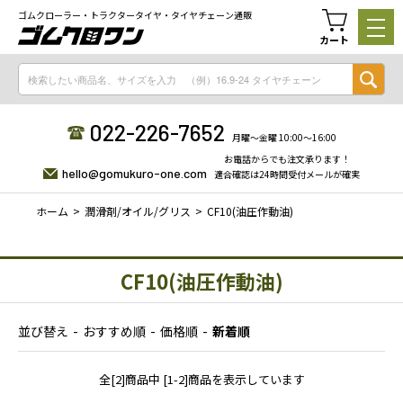
ゴムクローラー・トラクタータイヤ・タイヤチェーン通販
カート
022-226-7652
月曜〜金曜 10:00〜16:00
お電話からでも注文承ります！
hello@gomukuro-one.com
適合確認は24時間受付メールが確実
ホーム
潤滑剤/オイル/グリス
CF10(油圧作動油)
CF10(油圧作動油)
並び替え
おすすめ順
価格順
新着順
全[2]商品中 [1-2]商品を表示しています