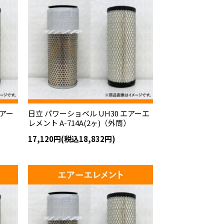
エアー
日立 パワーショベル UH30 エアーエ
レメント A-714A(2ヶ)（外筒）
17,120円(税込18,832円)