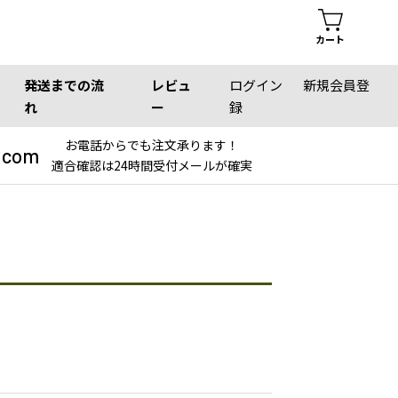
カート
発送までの流
レビュ
ログイン
新規会員登
れ
ー
録
お電話からでも注文承ります！
.com
適合確認は24時間受付メールが確実