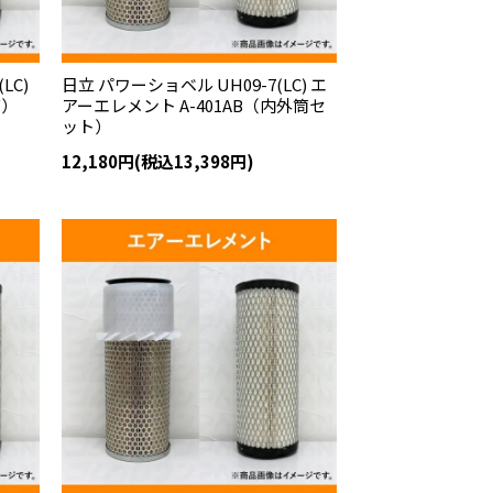
LC)
日立 パワーショベル UH09-7(LC) エ
筒）
アーエレメント A-401AB（内外筒セ
ット）
12,180円(税込13,398円)