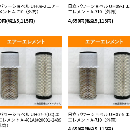
パワーショベル UH09-2 エアー
日立 パワーショベル UH09-1 
ント A-710（外筒）
エレメント A-710（外筒）
50円(税込5,115円)
4,650円(税込5,115円)
パワーショベル UH07-7(LC) エ
日立 パワーショベル UH07-5 
レメント A-401A(#20001-2489
エレメント A-710（外筒）
（外筒）
4,650円(税込5,115円)