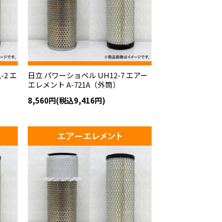
-2 エ
日立 パワーショベル UH12-7 エアー
）
エレメント A-721A（外筒）
8,560円(税込9,416円)