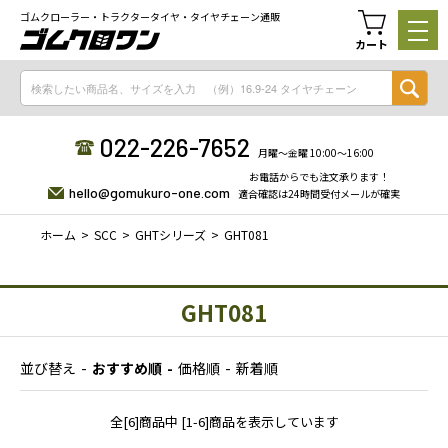
ゴムクローラー・トラクタータイヤ・タイヤチェーン通販
カート
022-226-7652
月曜〜金曜 10:00〜16:00
お電話からでも注文承ります！
hello@gomukuro-one.com
適合確認は24時間受付メールが確実
ホーム
SCC
GHTシリーズ
GHT081
GHT081
並び替え
おすすめ順
価格順
新着順
全[6]商品中 [1-6]商品を表示しています